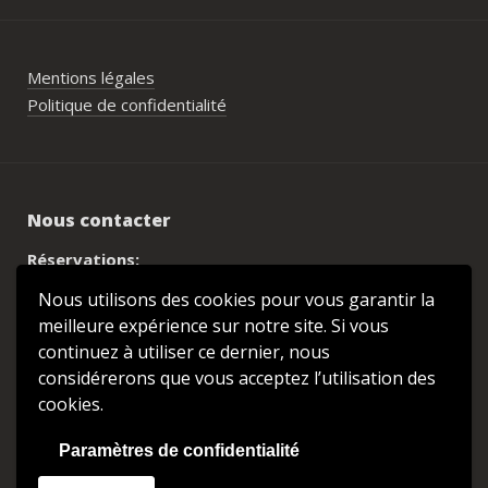
Mentions légales
Politique de confidentialité
Nous contacter
Réservations:
02 98 81 63 60
Nous utilisons des cookies pour vous garantir la
lemarlea@orange.fr
meilleure expérience sur notre site. Si vous
continuez à utiliser ce dernier, nous
Adresse
considérerons que vous acceptez l’utilisation des
Hôtel bar restaurant Le Marléa
cookies.
4, rue de Brest
29590 Pont-de-Buis-lès-Quimerch
Paramètres de confidentialité